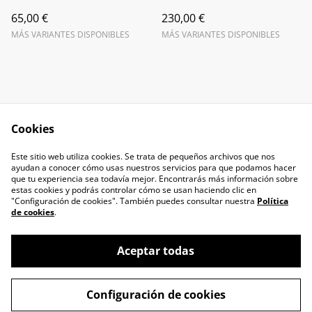
65,00 €
230,00 €
MÁS VARIANTES DISPONIBLES
MÁS VARIANTES DISPONIBLES
Cookies
Contacta con
Términos legales
Este sitio web utiliza cookies. Se trata de pequeños archivos que nos
nosotros
ayudan a conocer cómo usas nuestros servicios para que podamos hacer
Política de Privacidad
Política de cookies
que tu experiencia sea todavía mejor. Encontrarás más información sobre
estas cookies y podrás controlar cómo se usan haciendo clic en
"Configuración de cookies". También puedes consultar nuestra
Política
de cookies
.
Aceptar todas
©
2026
La Comparsa de Jona
Configuración de cookies
powered by