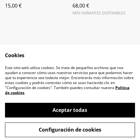
15,00 €
68,00 €
MÁS VARIANTES DISPONIBLES
Cookies
Contacta con
Términos legales
Este sitio web utiliza cookies. Se trata de pequeños archivos que nos
nosotros
ayudan a conocer cómo usas nuestros servicios para que podamos hacer
Política de Privacidad
Política de cookies
que tu experiencia sea todavía mejor. Encontrarás más información sobre
estas cookies y podrás controlar cómo se usan haciendo clic en
"Configuración de cookies". También puedes consultar nuestra
Política
de cookies
.
Aceptar todas
©
2026
La Comparsa de Jona
Configuración de cookies
powered by